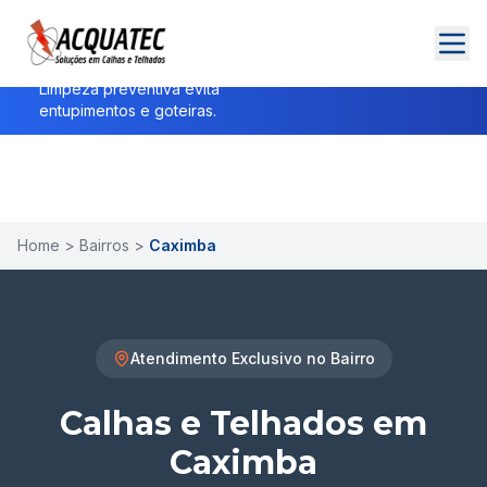
Alerta de Chuvas:
Verifique suas calhas antes da
temporada de chuvas!
Agendar Inspeção
Limpeza preventiva evita
entupimentos e goteiras.
Home
> Bairros >
Caximba
Atendimento Exclusivo no Bairro
Calhas e Telhados em
Caximba